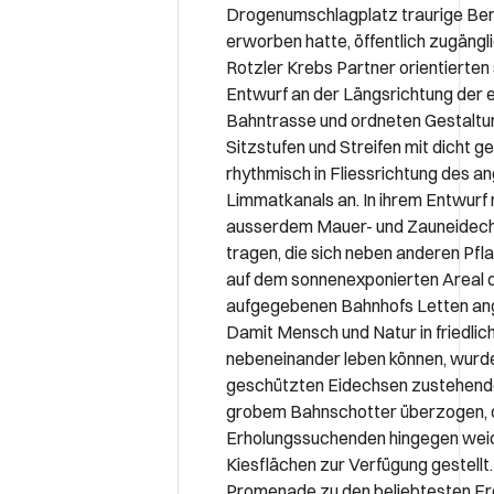
Drogenumschlagplatz traurige Be
erworben hatte, öffentlich zugängl
Rotzler Krebs Partner orientierten 
Entwurf an der Längsrichtung der 
Bahntrasse und ordneten Gestalt
Sitzstufen und Streifen mit dicht g
rhythmisch in Fliessrichtung des 
Limmatkanals an. In ihrem Entwurf
ausserdem Mauer- und Zauneidec
tragen, die sich neben anderen Pfl
auf dem sonnenexponierten Areal 
aufgegebenen Bahnhofs Letten ang
Damit Mensch und Natur in friedlic
nebeneinander leben können, wurde
geschützten Eidechsen zustehend
grobem Bahnschotter überzogen, 
Erholungssuchenden hingegen wei
Kiesflächen zur Verfügung gestellt.
Promenade zu den beliebtesten Fr