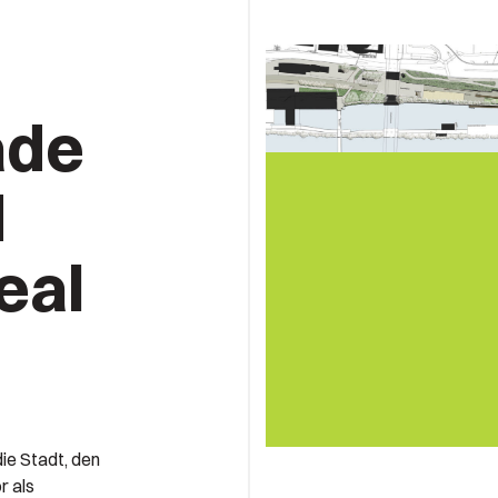
ade
d
eal
ie Stadt, den
r als