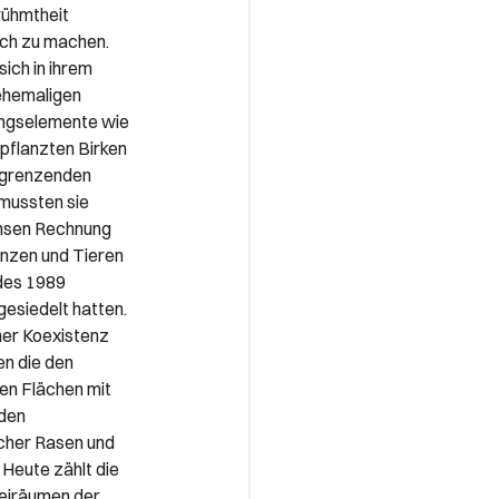
rühmtheit
ich zu machen.
sich in ihrem
ehemaligen
ungselemente wie
epflanzten Birken
angrenzenden
 mussten sie
hsen Rechnung
anzen und Tieren
des 1989
esiedelt hatten.
her Koexistenz
n die den
en Flächen mit
den
cher Rasen und
 Heute zählt die
eiräumen der