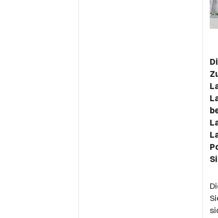
Di
Z
L
L
b
L
L
P
S
Di
Si
si