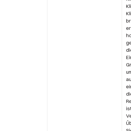
Kl
K
br
er
ho
ge
di
Ei
Gr
um
au
ei
di
R
is
Ve
Üb
Si