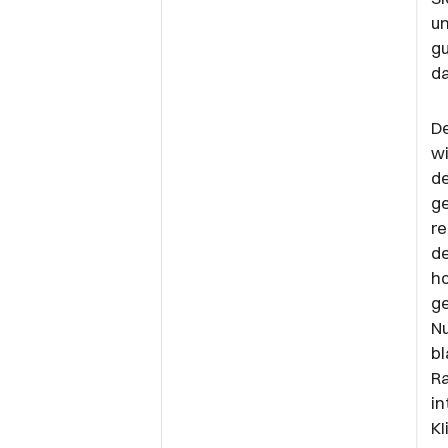
un
gu
da
De
wi
d
ge
re
de
ho
ge
Nu
bl
Ra
in
K