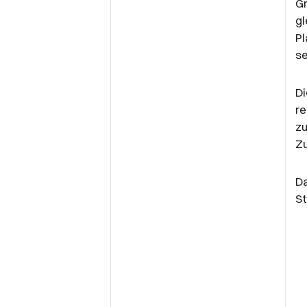
Gr
gl
Pl
se
Di
re
zu
Zu
D
S