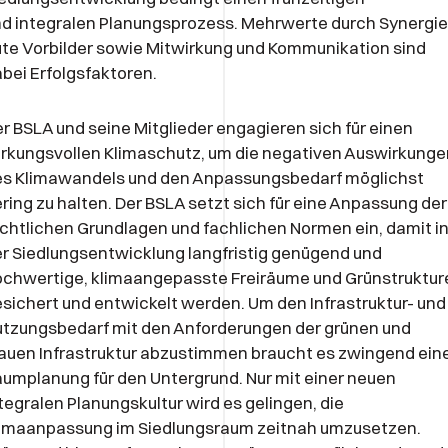
d integralen Planungsprozess. Mehrwerte durch Synergie
te Vorbilder sowie Mitwirkung und Kommunikation sind
bei Erfolgsfaktoren.
r BSLA und seine Mitglieder engagieren sich für einen
rkungsvollen Klimaschutz, um die negativen Auswirkunge
es Klimawandels und den Anpassungsbedarf möglichst
ring zu halten. Der BSLA setzt sich für eine Anpassung der
chtlichen Grundlagen und fachlichen Normen ein, damit i
r Siedlungsentwicklung langfristig genügend und
chwertige, klimaangepasste Freiräume und Grünstruktur
sichert und entwickelt werden. Um den Infrastruktur- und
tzungsbedarf mit den Anforderungen der grünen und
auen Infrastruktur abzustimmen braucht es zwingend ein
umplanung für den Untergrund. Nur mit einer neuen
tegralen Planungskultur wird es gelingen, die
Iimaanpassung im Siedlungsraum zeitnah umzusetzen.