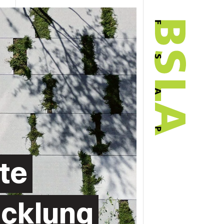
te
icklung