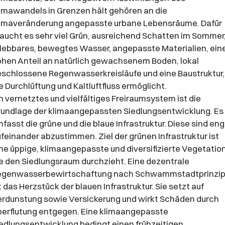
imawandels in Grenzen hält gehören an die
limaveränderung angepasste urbane Lebensräume. Dafür
aucht es sehr viel Grün, ausreichend Schatten im Sommer
lebbares, bewegtes Wasser, angepasste Materialien, ein
hen Anteil an natürlich gewachsenem Boden, lokal
schlossene Regenwasserkreisläufe und eine Baustruktur,
e Durchlüftung und Kaltluftfluss ermöglicht.
n vernetztes und vielfältiges Freiraumsystem ist die
undlage der klimaangepassten Siedlungsentwicklung. Es
fasst die grüne und die blaue Infrastruktur. Diese sind eng
feinander abzustimmen. Ziel der grünen Infrastruktur ist
ne üppige, klimaangepasste und diversifizierte Vegetation
e den Siedlungsraum durchzieht. Eine dezentrale
egenwasserbewirtschaftung nach Schwammstadtprinzi
t das Herzstück der blauen Infrastruktur. Sie setzt auf
rdunstung sowie Versickerung und wirkt Schäden durch
erflutung entgegen. Eine klimaangepasste
edlungsentwicklung bedingt einen frühzeitigen