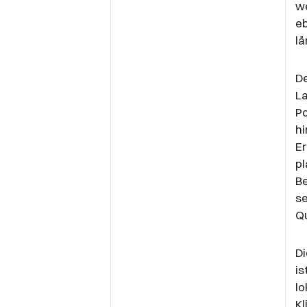
we
eb
lä
D
La
Po
hi
Er
pl
Be
se
Qu
Di
is
lo
Kl