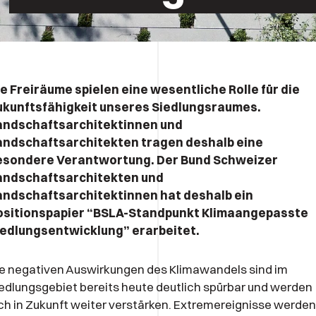
e Freiräume spielen eine wesentliche Rolle für die
ukunftsfähigkeit unseres Siedlungsraumes.
andschaftsarchitektinnen und
andschaftsarchitekten tragen deshalb eine
esondere Verantwortung. Der Bund Schweizer
andschaftsarchitekten und
andschaftsarchitektinnen hat deshalb ein
ositionspapier “BSLA-Standpunkt Klimaangepasste
iedlungsentwicklung” erarbeitet.
e negativen Auswirkungen des Klimawandels sind im
edlungsgebiet bereits heute deutlich spürbar und werden
ch in Zukunft weiter verstärken. Extremereignisse werden