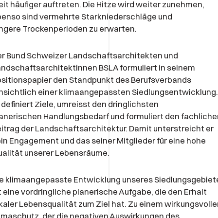
it häufiger auftreten. Die Hitze wird weiter zunehmen,
enso sind vermehrte Starkniederschläge und
ngere Trockenperioden zu erwarten.
er Bund Schweizer Landschaftsarchitekten und
ndschaftsarchitektinnen BSLA formuliert in seinem
sitionspapier den Standpunkt des Berufsverbands
nsichtlich einer klimaangepassten Siedlungsentwicklung.
 definiert Ziele, umreisst den dringlichsten
anerischen Handlungsbedarf und formuliert den fachliche
itrag der Landschaftsarchitektur. Damit unterstreicht er
in Engagement und das seiner Mitglieder für eine hohe
alität unserer Lebensräume.
e klimaangepasste Entwicklung unseres Siedlungsgebiet
t eine vordringliche planerische Aufgabe, die den Erhalt
kaler Lebensqualität zum Ziel hat. Zu einem wirkungsvoll
imaschutz, der die negativen Auswirkungen des