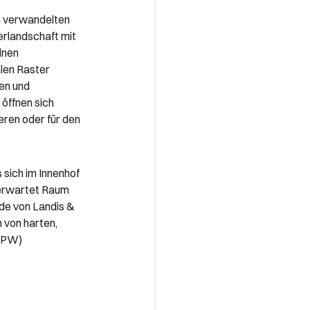
n verwandelten
erlandschaft mit
lnen
len Raster
ten und
öffnen sich
ren oder für den
 sich im Innenhof
nerwartet Raum
de von Landis &
 von harten,
 (PW)