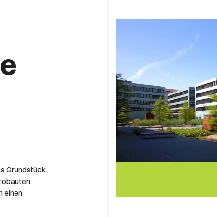
fe
as Grundstück
ürobauten
n einen