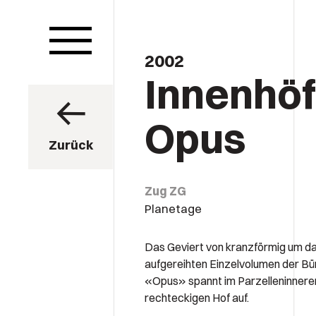
2002
Innenhö
Opus
Zurück
Zug ZG
Planetage
Das Geviert von kranzförmig um d
aufgereihten Einzelvolumen der B
«Opus» spannt im Parzelleninnere
rechteckigen Hof auf.