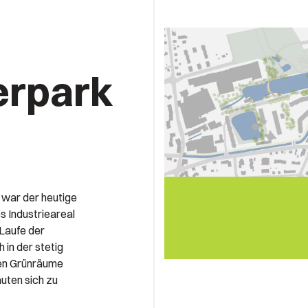
erpark
 war der heutige
 Industrieareal
Laufe der
 in der stetig
sen Grünräume
uten sich zu