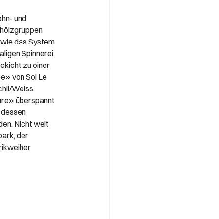
ohn- und
ehölzgruppen
 wie das System
ligen Spinnerei.
kicht zu einer
e» von Sol Le
hli/Weiss.
ure» überspannt
, dessen
den. Nicht weit
park, der
rikweiher