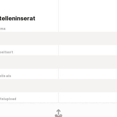
telleninserat
rma
beitsort
elle als
teiupload