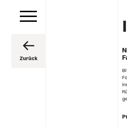
N
F
Zurück
Bi
Fo
in
R
ge
P