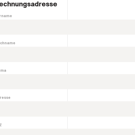
echnungsadresse
rname
chname
rma
resse
Z