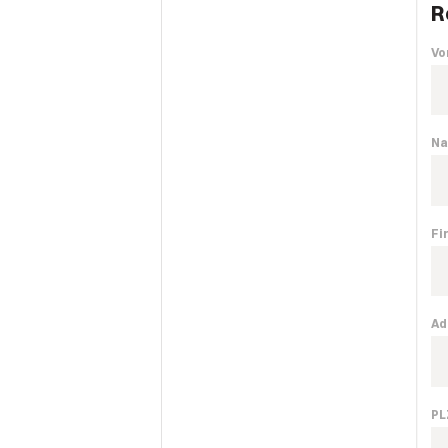
R
Vo
Na
Fi
Ad
PL