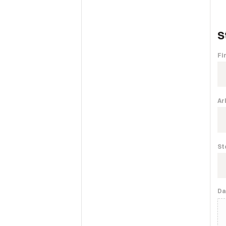
S
Fi
Ar
St
Da