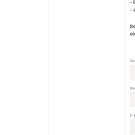
– 
– 
Be
ei
Vo
Na
E-