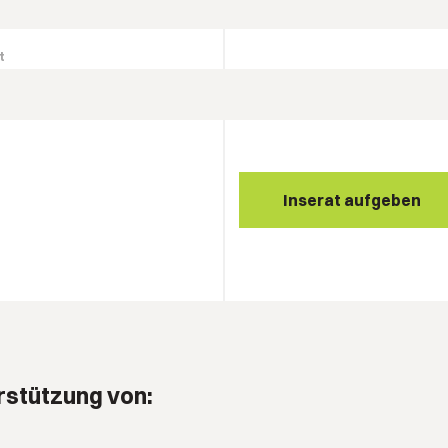
t
Inserat aufgeben
rstützung von: