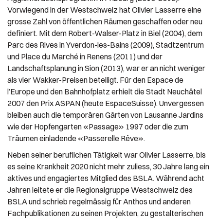
Vorwiegend in der Westschweiz hat Olivier Lasserre eine
grosse Zahl von öffentlichen Räumen geschaffen oder neu
definiert. Mit dem Robert-Walser-Platz in Biel (2004), dem
Parc des Rives in Yverdon-les-Bains (2009), Stadtzentrum
und Place du Marché in Renens (2011) und der
Landschaftsplanung in Sion (2013), war er an nicht weniger
als vier Wakker-Preisen beteiligt. Für den Espace de
l’Europe und den Bahnhofplatz erhielt die Stadt Neuchâtel
2007 den Prix ASPAN (heute EspaceSuisse). Unvergessen
bleiben auch die temporären Gärten von Lausanne Jardins
wie der Hopfengarten «Passage» 1997 oder die zum
Träumen einladende «Passerelle Rêve».
Neben seiner beruflichen Tätigkeit war Olivier Lasserre, bis
es seine Krankheit 2020 nicht mehr zuliess, 30 Jahre lang ein
aktives und engagiertes Mitglied des BSLA. Während acht
Jahren leitete er die Regionalgruppe Westschweiz des
BSLA und schrieb regelmässig für Anthos und anderen
Fachpublikationen zu seinen Projekten, zu gestalterischen