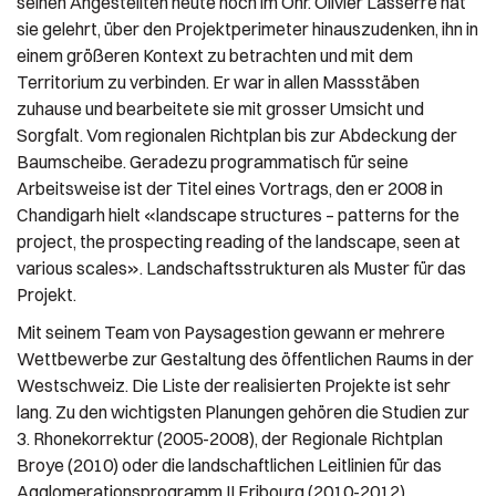
seinen Angestellten heute noch im Ohr. Olivier Lasserre hat
sie gelehrt, über den Projektperimeter hinauszudenken, ihn in
einem größeren Kontext zu betrachten und mit dem
Territorium zu verbinden. Er war in allen Massstäben
zuhause und bearbeitete sie mit grosser Umsicht und
Sorgfalt. Vom regionalen Richtplan bis zur Abdeckung der
Baumscheibe. Geradezu programmatisch für seine
Arbeitsweise ist der Titel eines Vortrags, den er 2008 in
Chandigarh hielt «landscape structures – patterns for the
project, the prospecting reading of the landscape, seen at
various scales». Landschaftsstrukturen als Muster für das
Projekt.
Mit seinem Team von Paysagestion gewann er mehrere
Wettbewerbe zur Gestaltung des öffentlichen Raums in der
Westschweiz. Die Liste der realisierten Projekte ist sehr
lang. Zu den wichtigsten Planungen gehören die Studien zur
3. Rhonekorrektur (2005-2008), der Regionale Richtplan
Broye (2010) oder die landschaftlichen Leitlinien für das
Agglomerationsprogramm II Fribourg (2010-2012).