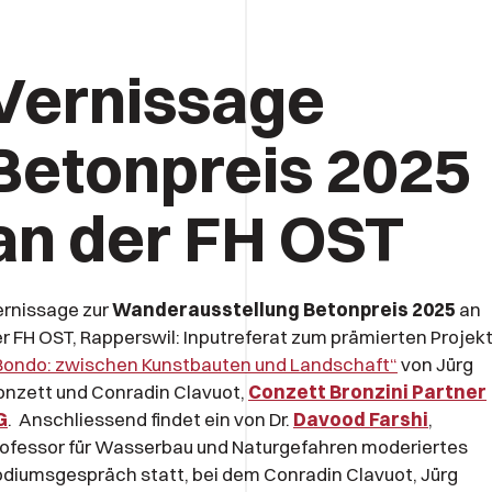
Vernissage
Betonpreis 2025
an der FH OST
rnissage zur
Wanderausstellung Betonpreis 2025
an
r FH OST, Rapperswil: Inputreferat zum prämierten Projek
Bondo: zwischen Kunstbauten und Landschaft“
von Jürg
nzett und Conradin Clavuot,
Conzett Bronzini Partner
G
. Anschliessend findet ein von Dr.
Davood Farshi
,
ofessor für Wasserbau und Naturgefahren moderiertes
diumsgespräch statt, bei dem Conradin Clavuot, Jürg