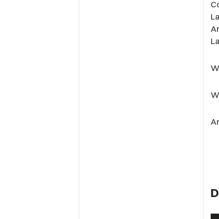
C
La
Ar
L
Wa
W
A
D