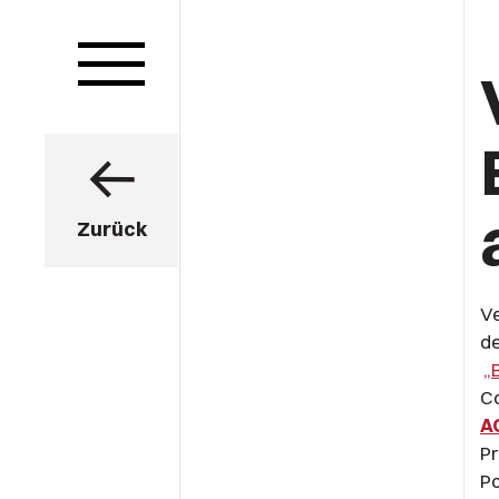
Zurück
Ve
de
„
Co
A
Pr
Po