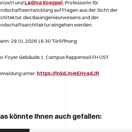
onzett und
Ladina Koeppel
, Professorin für
ndschaftsentwicklung auf Fragen aus der Sicht der
chitektur, des Bauingenieurwesens und der
andschaftsarchitektur eingehen werden.
nn: 28.01.2026 16.30 Türöffnung
o: Foyer Gebäude 1, Campus Rapperswil FH OST
nmeldung unter:
https://lnkd.in/eEHyadJR
as könnte Ihnen auch gefallen: