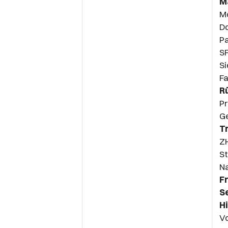
M
Mo
D
Pa
S
Si
Fa
R
Pr
Ge
T
Z
St
Na
F
S
H
V