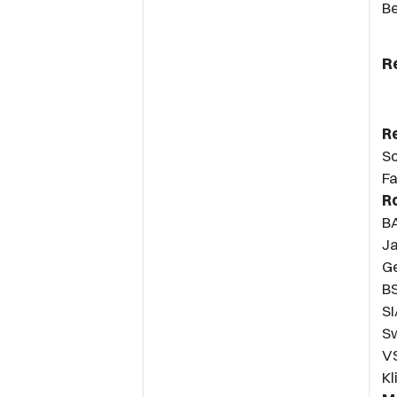
B
R
R
So
Fa
R
B
Ja
G
B
SI
Sw
V
Kl