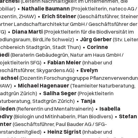
archesi
(Leiterin Nachhaltigkeit im Unternehmen, die
biliar) •
Nathalie Baumann
(Projektleiterin, nateco AG /
ozentin, ZHAW) •
Erich Steiner
(Geschäftsführer, Steiner
rtner Landschaftarchitektur GmbH / Geschäftsführer der
FG) •
Diana Marti
(Projektleiterin für die Biodiversität im
edlungsraum, BirdLife Schweiz) •
Jürg Gerber
(Stv. Leite
chbereich Stadtgrün, Stadt Thun) •
Corinne
üedi
(Beraterin Gebäudegrün, Natur am Haus GmbH /
ojektleiterin SFG) •
Fabian Meier
(Inhaber und
schäftsführer, Skygardens AG) •
Evelyn
rachsel
(Dozentin Forschungsgruppe Pflanzenverwendun
HAW) •
Michael Hagenauer
(Teamleiter Naturberatung,
adtgrün Zürich) •
Saliha Seger
(Projektleiterin
turberatung, Stadtgrün Zürich) •
Tanja
rieden
(Referentin und Mentaltrainerin) •
Isabella
edivy
(Biologin und Mitinhaberin, Plan Biodivers) •
Stefan
inter
(Geschäftsführer, Paul Bauder AG / SFG-
orstandsmitglied) •
Heinz Sigrist
(Inhaber und