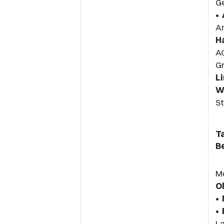
Ge
•
A
H
AG
G
L
W
St
T
B
Mo
Ol
•
•
La