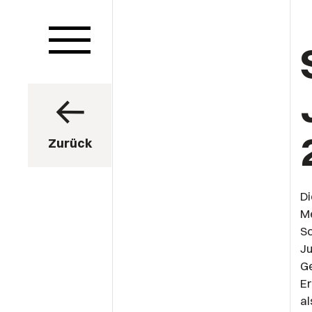
Zurück
Di
Me
Sc
Ju
Ge
Er
al