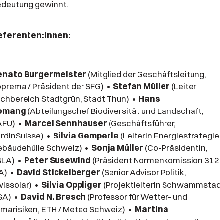
edeutung gewinnt.
eferenten:innen:
enato Burgermeister
(Mitglied der Geschäftsleitung,
prema / Präsident der SFG) •
Stefan Müller
(Leiter
chbereich Stadtgrün, Stadt Thun) •
Hans
omang
(Abteilungschef Biodiversität und Landschaft,
AFU) •
Marcel Sennhauser
(Geschäftsführer,
rdinSuisse) •
Silvia Gemperle
(Leiterin Energiestrategie
ebäudehülle Schweiz) •
Sonja Müller
(Co-Präsidentin,
SLA) •
Peter Susewind
(Präsident Normenkomission 312
A) •
David Stickelberger
(Senior Advisor Politik,
issolar) •
Silvia Oppliger
(Projektleiterin Schwammstad
SA) •
David N. Bresch
(Professor für Wetter- und
imarisiken, ETH / Meteo Schweiz) •
Martina