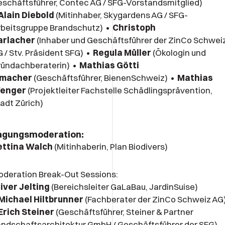
schäftsführer, Contec AG / SFG-Vorstandsmitglied)
Alain Diebold
(Mitinhaber, Skygardens AG / SFG-
rbeitsgruppe Brandschutz) •
Christoph
arlacher
(Inhaber und Geschäftsführer der ZinCo Schwei
 / Stv. Präsident SFG) •
Regula Müller
(Ökologin und
ründachberaterin) •
Mathias Götti
imacher
(Geschäftsführer, BienenSchweiz) •
Mathias
enger
(Projektleiter Fachstelle Schädlingsprävention,
adt Zürich)
agungsmoderation:
ettina Walch
(Mitinhaberin, Plan Biodivers)
deration Break-Out Sessions:
iver Jelting
(Bereichsleiter GaLaBau, JardinSuise)
Michael Hiltbrunner
(Fachberater der ZinCo Schweiz AG
Erich Steiner
(Geschäftsführer, Steiner & Partner
ndschaftsarchitektur GmbH / Geschäftsführer der SFG)