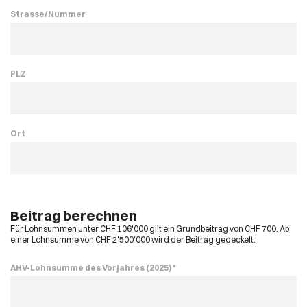
Strasse/Nummer
PLZ
Ort
Beitrag berechnen
Für Lohnsummen unter CHF 106'000 gilt ein Grundbeitrag von CHF 700. Ab
einer Lohnsumme von CHF 2'500'000 wird der Beitrag gedeckelt.
AHV-Lohnsumme des Vorjahres (2025) *