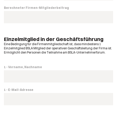
Berechneter Firmen-Mitgliederbeitrag
Einzelmitglied in der Geschäftsführung
Eine Bedingung für die Firmenmitgliedschaft ist, dass mindestens 1
Einzelmitglied BSLA Mitglied der operativen Geschäftsleitung der Firma ist.
Ermöglicht den Personen die Teilnahme am BSLA-Unternehmerforum.
1 - Vorname, Nachname
1 - E-Mail-Adresse