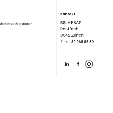
Kontakt
BSLA FSAP
Postfach
8042 Zürich
T
+41 32 968 88 89