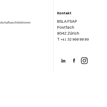
Kontakt
BSLA FSAP
Postfach
8042 Zürich
T
+41 32 968 88 89