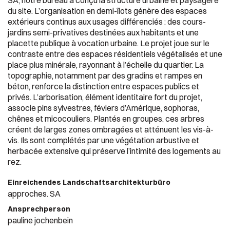
SA, notre bureau a conçu la structure urbaine et paysagère
du site. L’organisation en demi-îlots génère des espaces
extérieurs continus aux usages différenciés : des cours-
jardins semi-privatives destinées aux habitants et une
placette publique à vocation urbaine. Le projet joue sur le
contraste entre des espaces résidentiels végétalisés et une
place plus minérale, rayonnant à l’échelle du quartier. La
topographie, notamment par des gradins et rampes en
béton, renforce la distinction entre espaces publics et
privés. L’arborisation, élément identitaire fort du projet,
associe pins sylvestres, féviers d’Amérique, sophoras,
chênes et micocouliers. Plantés en groupes, ces arbres
créent de larges zones ombragées et atténuent les vis-à-
vis. Ils sont complétés par une végétation arbustive et
herbacée extensive qui préserve l’intimité des logements au
rez.
Einreichendes Landschaftsarchitekturbüro
approches. SA
Ansprechperson
pauline jochenbein