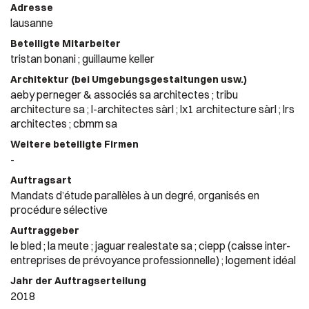
Adresse
lausanne
Beteiligte Mitarbeiter
tristan bonani ; guillaume keller
Architektur (bei Umgebungsgestaltungen usw.)
aeby perneger & associés sa architectes ; tribu
architecture sa ; l-architectes sàrl ; lx1 architecture sàrl ; lrs
architectes ; cbmm sa
Weitere beteiligte Firmen
-
Auftragsart
Mandats d’étude parallèles à un degré, organisés en
procédure sélective
Auftraggeber
le bled ; la meute ; jaguar realestate sa ; ciepp (caisse inter-
entreprises de prévoyance professionnelle) ; logement idéal
Jahr der Auftragserteilung
2018