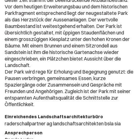
dieser Zeit stammt der beeindruckende Altbaumbestand.
Vor dem heutigen Erweiterungsbau und dem historischen
Parkfragment entsprechend liegt der neugestaltete Park
als das Herzstück der Aussenanlagen. Der wertvolle
Baumbestand ist weitestgehend erhalten. Der Park ist
übersichtlich gestaltet, mit üppigen Staudenflächen und
einem grosszügigen Kiesplatz unter den hohen Kronen der
Bäume. Mit einem Brunnen und einem Sitzrondell aus
Sandstein ist ihm die historische Gartenachse wieder
eingeschrieben, ein Plätzchen bietet Aussicht über die
Landschaft.
Der Park wird rege für Erholung und Begegnung genutzt: die
Pausen verbringen, gemeinsames Essen, kurze
Spaziergänge oder Zusammensein und Gespräche mit
Freunden und Angehörigen. Zugleich ist der Park mit seiner
entspannten Aufenthaltsqualität die Schnittstelle zur
Öffentlichkeit.
Einreichendes Landschaftsarchitekturbüro
raderschallpartner ag landschaftsarchitekten bsla sia
Ansprechperson