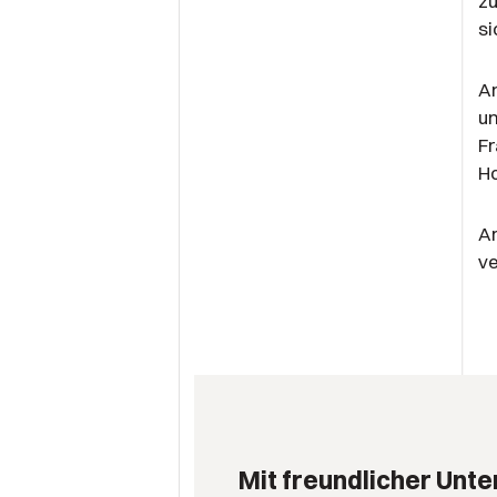
z
s
An
un
F
H
Am
ve
Mit freundlicher Unte