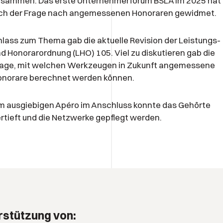
usammen. Das erste Unternehmerforum BSLA im 2025 hat
ich der Frage nach angemessenen Honoraren gewidmet.
lass zum Thema gab die aktuelle Revision der Leistungs-
d Honorarordnung (LHO) 105. Viel zu diskutieren gab die
rage, mit welchen Werkzeugen in Zukunft angemessene
onorare berechnet werden können.
 ausgiebigen Apéro im Anschluss konnte das Gehörte
rtieft und die Netzwerke gepflegt werden.
rstützung von: