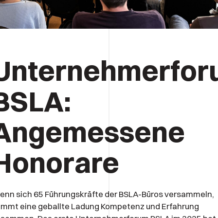
Unternehmerfor
BSLA:
Angemessene
Honorare
nn sich 65 Führungskräfte der BSLA-Büros versammeln,
ommt eine geballte Ladung Kompetenz und Erfahrung