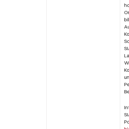
h
O
bi
Au
Ko
Sc
SI
La
We
Ko
un
Pe
B
In
SI
Po
hi