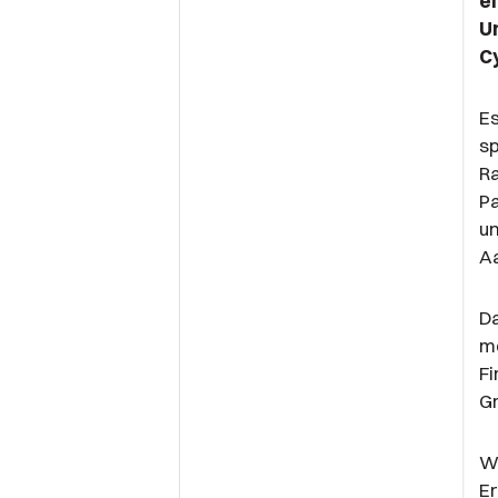
e
U
C
Es
s
R
Pa
un
Aa
Da
m
Fi
Gr
Wi
Er