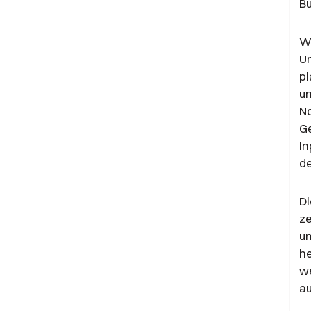
Bu
Wa
Ur
pl
un
No
Ge
In
de
Di
ze
un
he
we
au