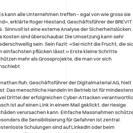
s kann alle Unternehmen treffen – egal von wie gross sie
nd», erklärte Roger Hiestand, Geschäftsführer der BREVIT
 . Sinnvoll ist eine externe Analyse der Sicherheitslücken.
e Kosten sind überschaubar. Die Umsetzung kann sehr
ederschwellig sein. Sein Fazit: «Sei nicht die Frucht, die si
 einfachsten pflücken lässt.» Erste kleine Schritte
hützen mehr als Grossprojekte, die man vor sich
nschiebt.
nathan Ruh, Geschäftsführer der Digitalmaterial AG, hielt
st: Das menschliche Handeln im Betrieb ist für mindesten
ei Drittel der erfolgreichen Cyber-Attacken verantwortlic
sch ist auf einen Link in einem Mail geklickt, der riesige
chäden verursachen kann. Einfache Massnahmen schütze
sonders die Sensibilisierung für Gefahren ist zentral.
stenloste Schulungen sind auf LinkedIn oder beim