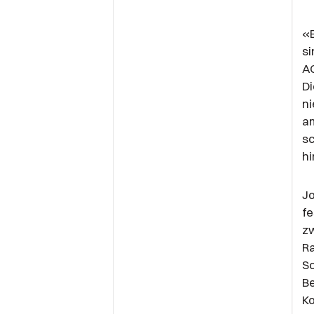
«E
si
AG
Di
ni
am
sc
hi
Jo
fe
zw
Ra
S
Be
Ko