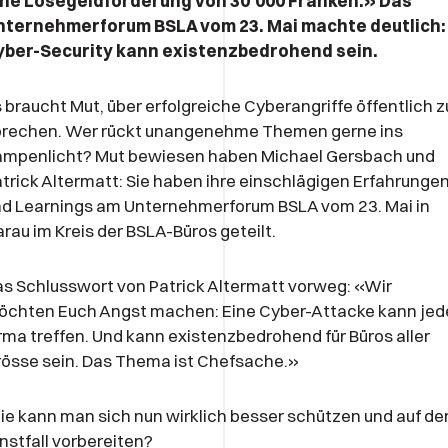
ine Lösegeldforderung von 30’000 Franken.» Das
nternehmerforum BSLA vom 23. Mai machte deutlich:
yber-Security kann existenzbedrohend sein.
 braucht Mut, über erfolgreiche Cyberangriffe öffentlich z
prechen. Wer rückt unangenehme Themen gerne ins
ampenlicht? Mut bewiesen haben Michael Gersbach und
trick Altermatt: Sie haben ihre einschlägigen Erfahrunge
d Learnings am Unternehmerforum BSLA vom 23. Mai in
rau im Kreis der BSLA-Büros geteilt.
s Schlusswort von Patrick Altermatt vorweg: «Wir
öchten Euch Angst machen: Eine Cyber-Attacke kann jed
rma treffen. Und kann existenzbedrohend für Büros aller
össe sein. Das Thema ist Chefsache.»
e kann man sich nun wirklich besser schützen und auf de
nstfall vorbereiten?