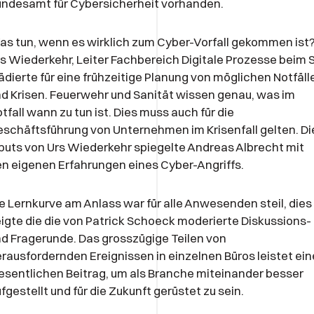
ndesamt für Cybersicherheit vorhanden.
s tun, wenn es wirklich zum Cyber-Vorfall gekommen ist
s Wiederkehr, Leiter Fachbereich Digitale Prozesse beim 
ädierte für eine frühzeitige Planung von möglichen Notfäll
d Krisen. Feuerwehr und Sanität wissen genau, was im
tfall wann zu tun ist. Dies muss auch für die
schäftsführung von Unternehmen im Krisenfall gelten. Di
puts von Urs Wiederkehr spiegelte Andreas Albrecht mit
n eigenen Erfahrungen eines Cyber-Angriffs.
e Lernkurve am Anlass war für alle Anwesenden steil, dies
igte die die von Patrick Schoeck moderierte Diskussions-
d Fragerunde. Das grosszügige Teilen von
rausfordernden Ereignissen in einzelnen Büros leistet ei
sentlichen Beitrag, um als Branche miteinander besser
fgestellt und für die Zukunft gerüstet zu sein.