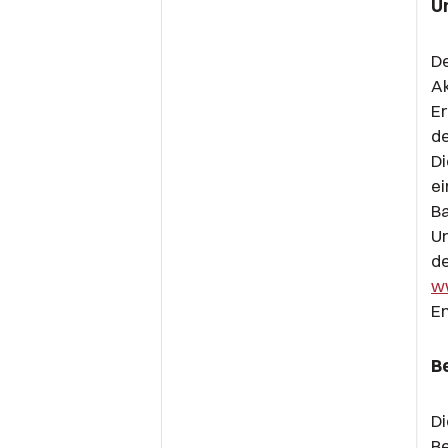
U
De
Ak
Er
de
Di
ei
Ba
Un
de
w
E
B
D
Be