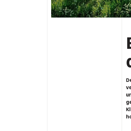
D
ve
u
g
K
h