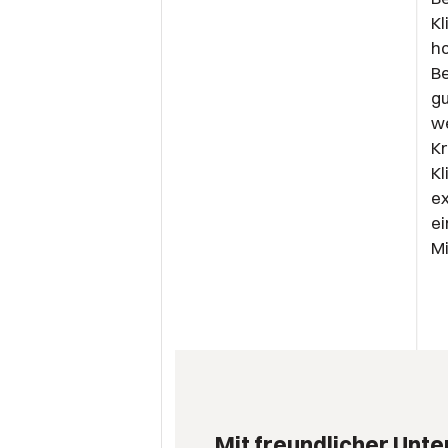
Kl
ho
Be
gu
w
Kr
K
ex
ei
Mi
Mit freundlicher Unte