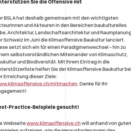
nterstützen Sie die Offensive mit
r BSLA hat deshalb gemeinsam mit den wichtigsten
teurinnen und Akteuren in den Bereichen baukulturelles
be, Architektur, Landschaftsarchitektur und Raumplanun
r Schweiz im Juni die Klimaoffensive Baukultur lanciert.
ese setzt sich ein für einen Paradigmenwechsel ­– hin zu
nem selbstverständlichen Miteinander von Klimaschutz,
ukultur und Biodiversität. Mit Ihrem Eintrag in die
terstützerliste helfen Sie der Klimaoffensive Baukultur be
r Erreichung dieser Ziele:
ww.klimaoffensive.ch/mitmachen
. Danke für Ihr
ngagement!
est-Practice-Beispiele gesucht!
ie Webseite
www.klimaoffensive.ch
will anhand von gute
ispielen aufzeigen, wie die Herausforderungen des