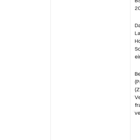
B
2
Da
La
Ho
Sc
ei
Be
(P
(Z
V
f
ve