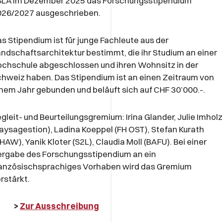
SLA im Dezember 2025 das Forschungsstipendium
026/2027 ausgeschrieben.
s Stipendium ist für junge Fachleute aus der
ndschaftsarchitektur bestimmt, die ihr Studium an einer
chschule abgeschlossen und ihren Wohnsitz in der
hweiz haben. Das Stipendium ist an einen Zeitraum von
nem Jahr gebunden und beläuft sich auf CHF 30’000.-.
gleit- und Beurteilungsgremium: Irina Glander, Julie Imhol
aysagestion), Ladina Koeppel (FH OST), Stefan Kurath
HAW), Yanik Kloter (S2L), Claudia Moll (BAFU). Bei einer
ergabe des Forschungsstipendium an ein
ranzösischsprachiges Vorhaben wird das Gremium
rstärkt.
>
Zur Ausschreibung