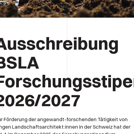
Ausschreibung
BSLA
Forschungsstip
2026/2027
r Förderung der angewandt-forschenden Tätigkeit von
ngen Landschaftsarchitekt:innen in der Schweiz hat der