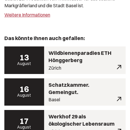
Markgräflerland und die Stadt Basel ist.
Weitere Informationen
Das könnte Ihnen auch gefallen:
Wildbienenparadies ETH
13
Hönggerberg
August
Zürich
Schatzkammer.
16
Gemeingut.
August
Basel
Werkhof 29 als
17
ökologischer Lebensraum
August