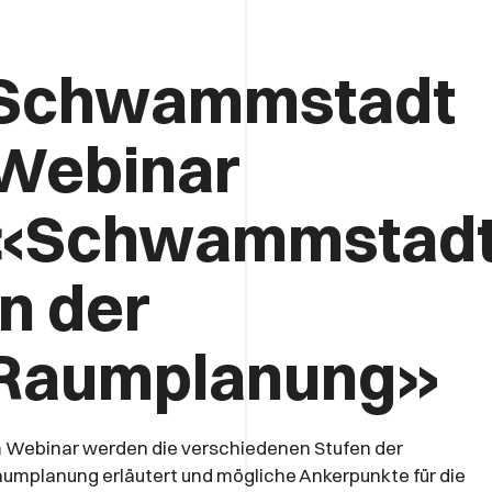
Schwammstadt
Webinar
«Schwammstad
in der
Raumplanung»
 Webinar werden die verschiedenen Stufen der
umplanung erläutert und mögliche Ankerpunkte für die