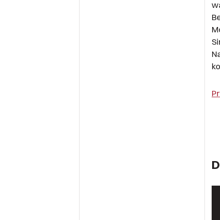
wa
Be
Mö
Si
Na
ko
P
D