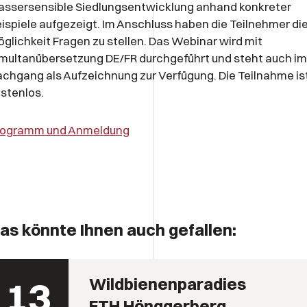
ssersensible Siedlungsentwicklung anhand konkreter
ispiele aufgezeigt. Im Anschluss haben die Teilnehmer di
glichkeit Fragen zu stellen. Das Webinar wird mit
multanübersetzung DE/FR durchgeführt und steht auch im
chgang als Aufzeichnung zur Verfügung. Die Teilnahme is
stenlos.
rogramm und Anmeldung
as könnte Ihnen auch gefallen:
13
Wildbienenparadies
ETH Hönggerberg