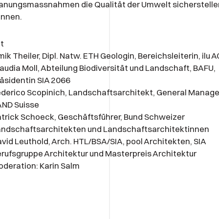
anungsmassnahmen die Qualität der Umwelt sicherstelle
önnen.
t
ik Theiler, Dipl. Natw. ETH Geologin, Bereichsleiterin, ilu A
audia Moll, Abteilung Biodiversität und Landschaft, BAFU,
äsidentin SIA 2066
derico Scopinich, Landschaftsarchitekt, General Manage
AND Suisse
trick Schoeck, Geschäftsführer, Bund Schweizer
andschaftsarchitekten und Landschaftsarchitektinnen
vid Leuthold, Arch. HTL/BSA/SIA, pool Architekten, SIA
rufsgruppe Architektur und Masterpreis Architektur
deration: Karin Salm