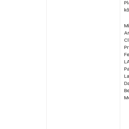
Pl
k
Mi
Am
Cl
Pr
Fe
L
Pa
L
Da
Be
Mo