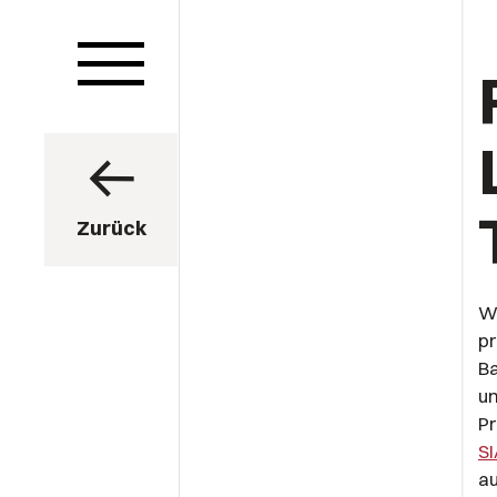
Zurück
We
pr
B
u
Pr
SI
au