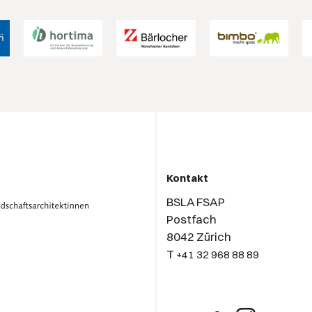
Kontakt
BSLA FSAP
Postfach
8042 Zürich
T
+41 32 968 88 89