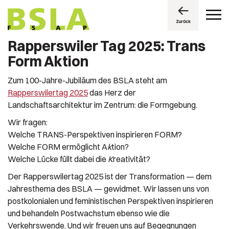
Zurück
Rapperswiler Tag 2025: Trans
Form Aktion
Zum 100-Jahre-Jubiläum des BSLA steht am
Rapperswilertag 2025
das Herz der
Landschaftsarchitektur im Zentrum:
die Formgebung.
Wir fragen:
Welche TRANS-Perspektiven inspirieren FORM?
Welche FORM ermöglicht A
k
tion?
Welche Lücke füllt dabei die
K
reativität?
Der Rapperswilertag 2025 ist der Transformation — dem
Jahresthema des BSLA — gewidmet. Wir lassen uns von
postkolonialen und feministischen Perspektiven inspirieren
und behandeln Postwachstum ebenso wie die
Verkehrswende. Und wir freuen uns auf Begegnungen