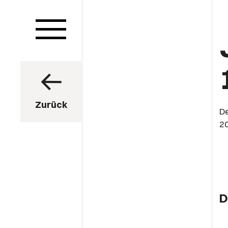
Zurück
De
20
D