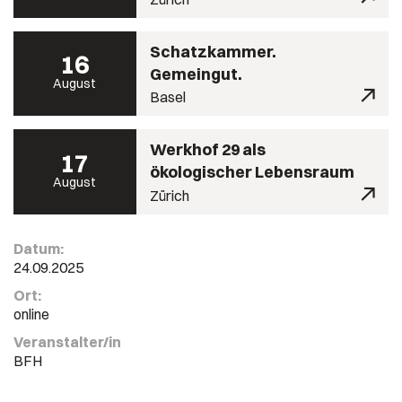
Schatzkammer.
16
Gemeingut.
August
Basel
Werkhof 29 als
17
ökologischer Lebensraum
August
Zürich
Datum:
24.09.2025
Ort:
online
Veranstalter/in
BFH