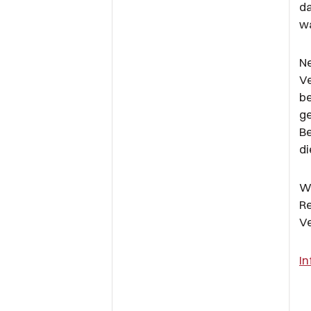
da
wa
N
V
be
g
Be
di
We
R
Ve
I