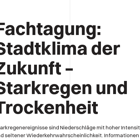
Fachtagung:
Stadtklima der
Zukunft –
Starkregen und
Trockenheit
arkregenereignisse sind Niederschläge mit hoher Intensi
d seltener Wiederkehrwahrscheinlichkeit. Informationen