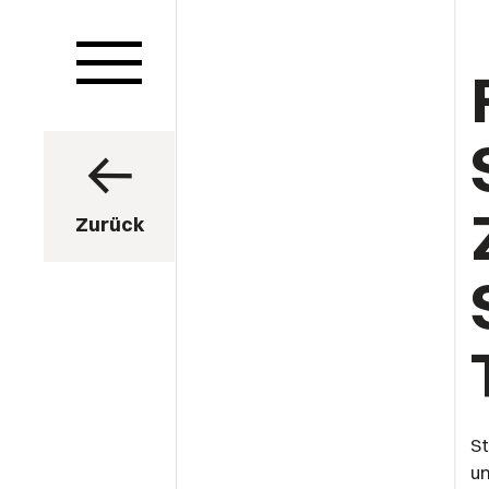
Zurück
St
un