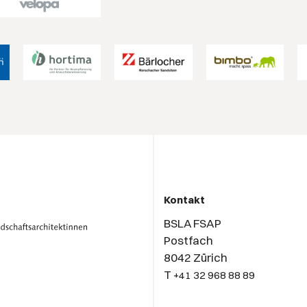
Kontakt
BSLA FSAP
Postfach
8042 Zürich
T
+41 32 968 88 89