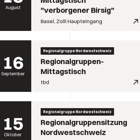
Mittagstisch
August
"verborgener Birsig"
Basel, Zolli Haupteingang
Regionalgruppe Nordwestschweiz
16
Regionalgruppen-
Mittagstisch
September
tbd
Regionalgruppe Nordwestschweiz
15
Regionalgruppensitzung
Nordwestschweiz
Oktober