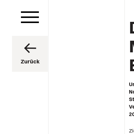
Zurück
U
N
S
V
2
Zi