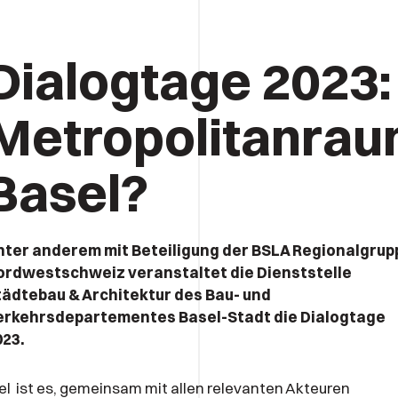
Dialogtage 2023:
Metropolitanra
Basel?
nter anderem mit Beteiligung der BSLA Regionalgrup
ordwestschweiz veranstaltet die Dienststelle
tädtebau & Architektur des Bau- und
erkehrsdepartementes Basel-Stadt die Dialogtage
023.
el ist es, gemeinsam mit allen relevanten Akteuren