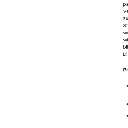
pa
Ve
zu
St
we
wi
bi
Di
P