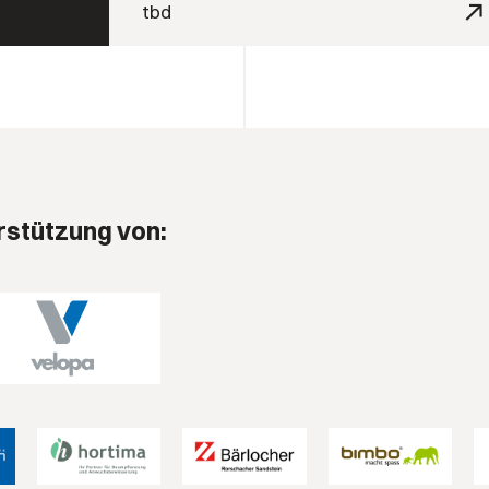
tbd
rstützung von: