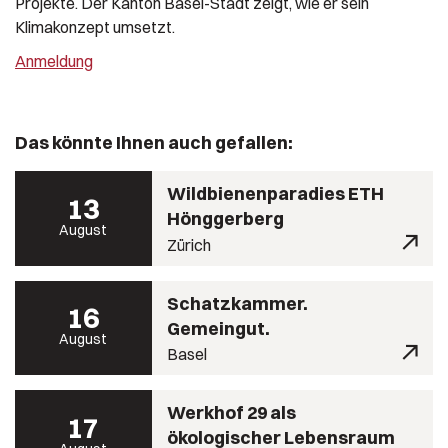
Projekte. Der Kanton Basel-Stadt zeigt, wie er sein
Klimakonzept umsetzt.
Anmeldung
Das könnte Ihnen auch gefallen:
Wildbienenparadies ETH
13
Hönggerberg
August
Zürich
Schatzkammer.
16
Gemeingut.
August
Basel
Werkhof 29 als
17
ökologischer Lebensraum