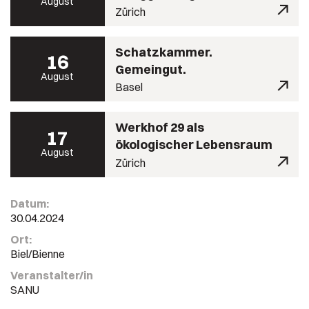
August
Zürich
Schatzkammer.
16
Gemeingut.
August
Basel
Werkhof 29 als
17
ökologischer Lebensraum
August
Zürich
Datum:
30.04.2024
Ort:
Biel/Bienne
Veranstalter/in
SANU