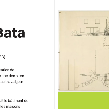
Bata
83)
cation de
urope des sites
au travail, par
it le bâtiment de
t les maisons