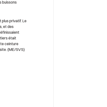
es buissons
t plus privatif. Le
s, et des
éfinissaient
tiers était
ste ceinture
(ME/SVS)
site.