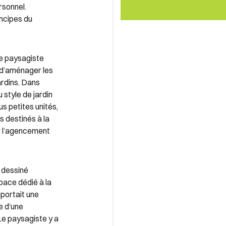
rsonnel.
incipes du
le paysagiste
d’aménager les
ardins. Dans
 style de jardin
us petites unités,
s destinés à la
r l’agencement
 dessiné
pace dédié à la
mportait une
e d’une
e paysagiste y a