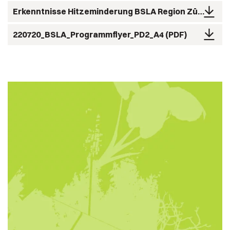
Erkenntnisse Hitzeminderung BSLA Region Zürich und Grünstadt Zurich_ps
220720_BSLA_Programmflyer_PD2_A4
PDF