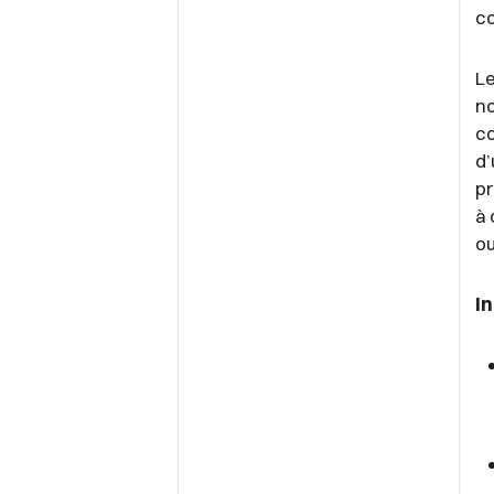
c
Le
no
co
d’
pr
à 
ou
I