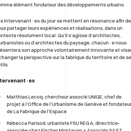
omme élément fondateur des développements urbains.
s intervenant·es du jour se mettent en résonance afin de
us partager leurs expériences et réalisations, dans un
ntexte résolument local. Qu’il s’agisse d’architectes,
urbanistes ou d’architectes du paysage, chacun·e nous
ésentera son approche volontairement innovante et visa
changer la perspective sur la fabrique du territoire et de s
tils.
ntervenant·es
Matthias Lecoq, chercheur associé UNIGE, chef de
projet à l’Office de l’Urbanisme de Genève et fondateu
de La Fabrique de l’Espace
Rébecca Parisod, urbaniste FSU REG A, directrice-
associée chez Fischer Montavon + Associés SA ET