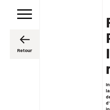
Retour
I
la
de
d’
in