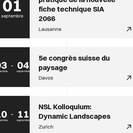
01
fiche technique SIA
septembre
2066
Lausanne
5e congrès suisse du
03
04
paysage
tembre
septembre
Davos
NSL Kolloquium:
10
11
Dynamic Landscapes
tembre
septembre
Zurich