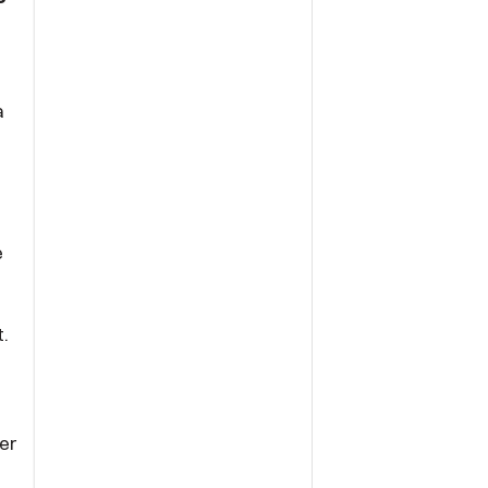
a
e
.
er