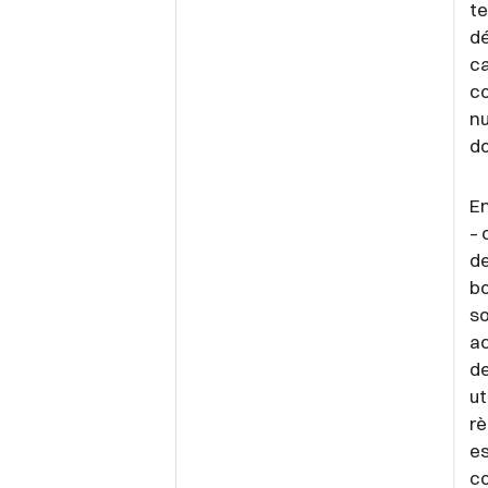
te
dé
ca
co
nu
do
En
– 
de
b
so
ac
de
ut
rè
es
co