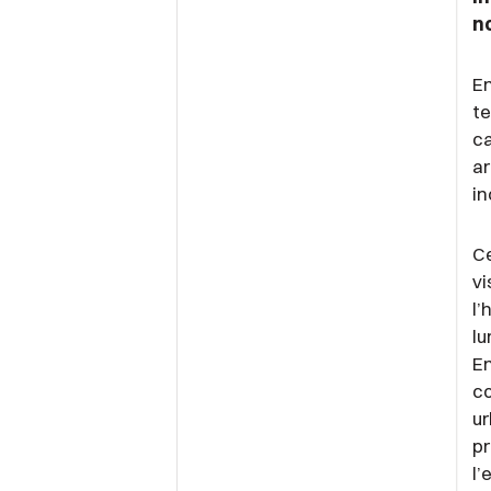
n
En
te
ca
ar
in
Ce
vi
l’
lu
En
co
ur
pr
l’