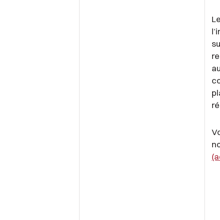
Le
l’
su
re
au
co
pl
ré
Vo
no
(a