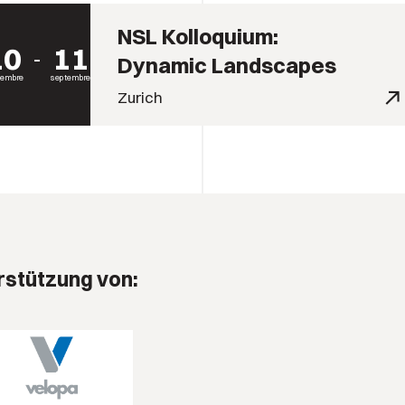
NSL Kolloquium:
10
11
Dynamic Landscapes
tembre
septembre
Zurich
rstützung von: