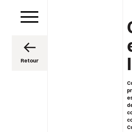
Retour
C
p
es
d
c
c
C