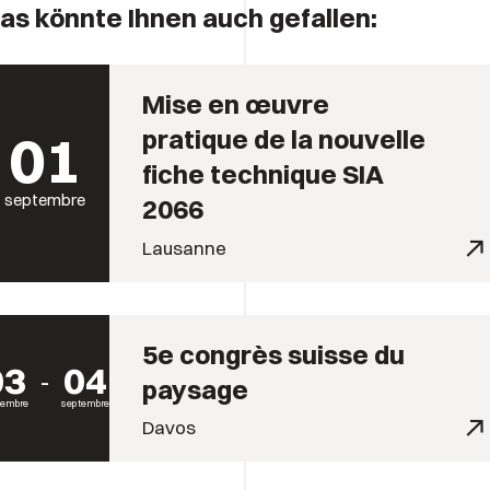
as könnte Ihnen auch gefallen:
Mise en œuvre
01
pratique de la nouvelle
fiche technique SIA
septembre
2066
Lausanne
5e congrès suisse du
03
04
paysage
tembre
septembre
Davos