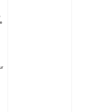
e
de
ur