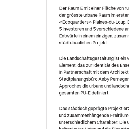
Der Raum E mit einer Fläche von r
der grösste urbane Raum im erste
«Ecoquartiers» Plaines-du-Loup. D
5 Investoren und 5 verschiedene a
Entwürfe in einem einzigen, zus
städtebaulichen Projekt.
Die Landschaftsgestaltung ist ein
Element, das zur Identität des Ens
In Partnerschaft mit dem Architekt
Stadtplanungsbüro Aeby Perneger
Approches die urbane und landsch
gesamten PU-E definiert.
Das städtisch geprägte Projekt er
und zusammenhängende Freiräume
unterschiedlichem Charakter: Die 