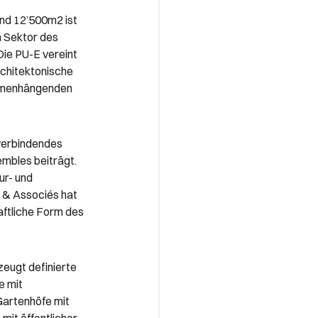
und 12’500m2 ist
n Sektor des
ie PU-E vereint
rchitektonische
ammenhängenden
 verbindendes
embles beiträgt.
ur- und
 & Associés hat
aftliche Form des
zeugt definierte
 mit
Gartenhöfe mit