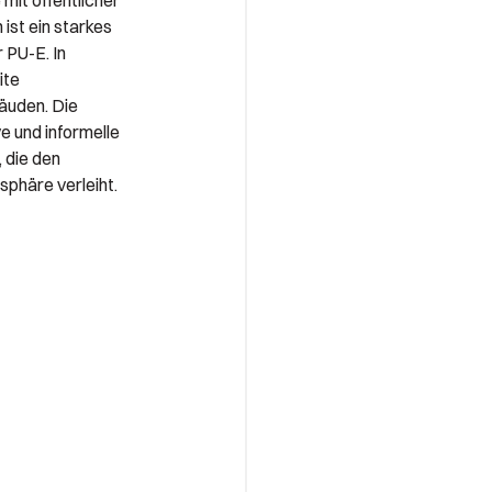
 mit öffentlicher
ist ein starkes
 PU-E. In
ite
äuden. Die
 und informelle
 die den
phäre verleiht.