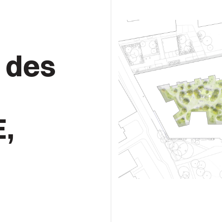
 des
E,