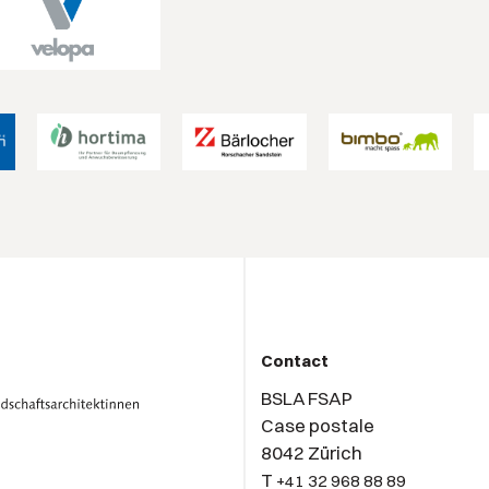
Contact
BSLA FSAP
Case postale
8042 Zürich
T
+41 32 968 88 89