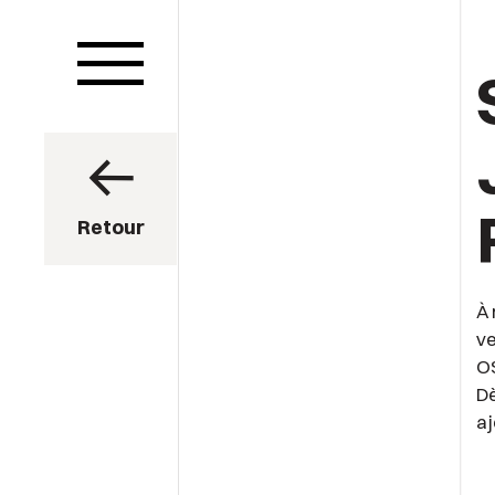
Retour
À 
ve
O
Dè
aj