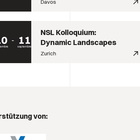
Davos
NSL Kolloquium:
10
11
Dynamic Landscapes
tembre
septembre
Zurich
rstützung von: